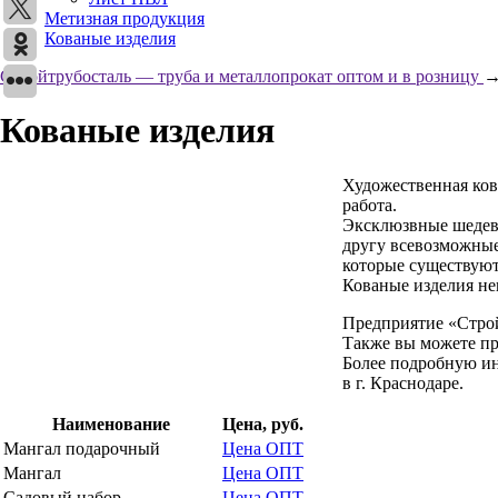
Метизная продукция
Кованые изделия
Стройтрубосталь — труба и металлопрокат оптом и в розницу
Кованые изделия
Художественная ков
работа.
Эксклюзвные шедевр
другу всевозможные
которые существуют
Кованые изделия не
Предприятие «Строй
Также вы можете пр
Более подробную ин
в г. Краснодаре.
Наименование
Цена, руб.
Мангал подарочный
Цена
ОПТ
Мангал
Цена
ОПТ
Садовый набор
Цена
ОПТ