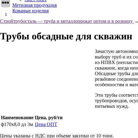
Метизная продукция
Кованые изделия
1
Стройтрубосталь — труба и металлопрокат оптом и в розницу
Трубы обсадные для скважин
Зачастую автономно
выбору труб и их с
из
НПВХ
(непласти
скважине, когда не
Обсадные трубы для
резьбовое соединен
особенностям и мат
Эти трубы соответс
трубопроводов, осу
питьевых нужд.
Наименование
Цена, руб/тн
ф170х8,0 дл 3м
Цена
ОПТ
Цены указаны с
НДС
при объеме закупки от 10 тонн.