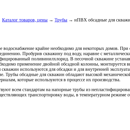
→
Каталог товаров, цены
→
Трубы
→ нПВХ обсадные для скваж
е водоснабжение крайне необходимо для некоторых домов. При 
оединению. Пробурив скважину под воду, наравне с металлическ
фицированный поливинилхлорид. В песочной скважине устанавл
обходимо применение двойной обсадной колонны, монтируется вн
 скважин используются для обсадки и для внутренней эксплуат
ие. Трубы обсадные для скважин обладают высокой механической
ериалам, которые используются в процессе их производства.
твуют всем стандартам на напорные трубы из непластифицирова
ществляющих транспортировку воды, в температурном режиме от 