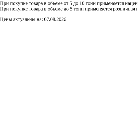
При покупке товара в объеме от 5 до 10 тонн применяется нацен
При покупке товара в объеме до 5 тонн применяется розничная 
Цены актуальны на: 07.08.2026
г. Краснодар, ул. Производственная, 8. база «СТС».
Часы работы:
понедельник—пятница с 8:00 до 17:00,
суббота с 8:00 до 14:00,