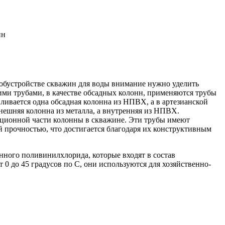
ин
обустройстве скважин для воды внимание нужно уделить
ими трубами, в качестве обсадных колонн, применяются трубы
ивается одна обсадная колонна из
НПВХ
, а в артезианской
ешняя колонна из металла, а внутренняя из
НПВХ
.
ационной части колонны в скважине. Эти трубы имеют
 прочностью, что достигается благодаря их конструктивным
нного поливинилхлорида, которые входят в состав
0 до 45 градусов по С, они используются для хозяйственно-